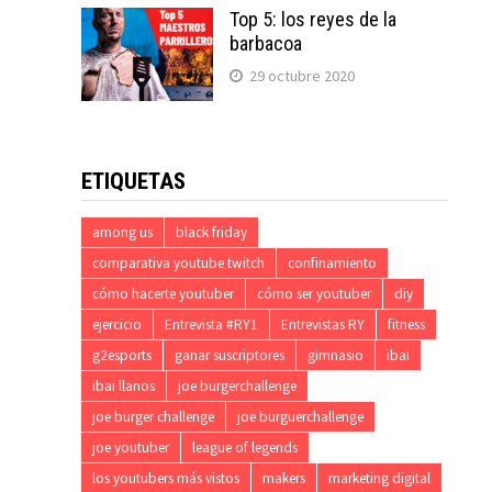
Top 5: los reyes de la
barbacoa
29 octubre 2020
ETIQUETAS
among us
black friday
comparativa youtube twitch
confinamiento
cómo hacerte youtuber
cómo ser youtuber
diy
ejercicio
Entrevista #RY1
Entrevistas RY
fitness
g2esports
ganar suscriptores
gimnasio
ibai
ibai llanos
joe burgerchallenge
joe burger challenge
joe burguerchallenge
joe youtuber
league of legends
los youtubers más vistos
makers
marketing digital