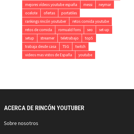
mejores vídeos youtube españa
messi
neymar
ocelote
ofertas
portatiles
rankings rincón youtuber
retos comida youtube
retos de comida
romuald fons
seo
set-up
setup
streamer
teletrabajo
top5
trabaja desde casa
TSG
twitch
videos mas vistos de España
youtube
ACERCA DE RINCÓN YOUTUBER
Sobre nosotros