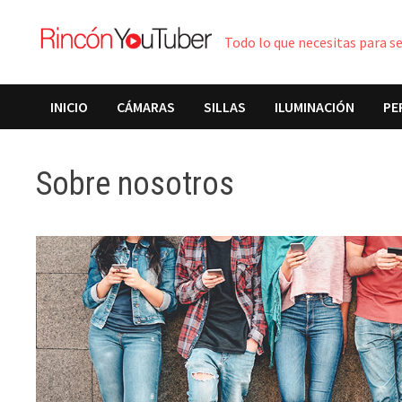
Saltar
al
Todo lo que necesitas para s
contenido
INICIO
CÁMARAS
SILLAS
ILUMINACIÓN
PE
Sobre nosotros