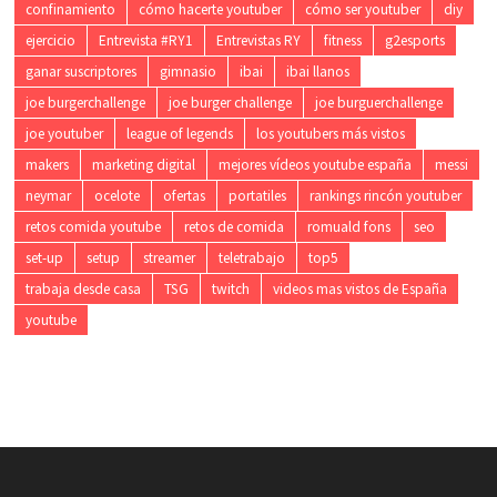
confinamiento
cómo hacerte youtuber
cómo ser youtuber
diy
ejercicio
Entrevista #RY1
Entrevistas RY
fitness
g2esports
ganar suscriptores
gimnasio
ibai
ibai llanos
joe burgerchallenge
joe burger challenge
joe burguerchallenge
joe youtuber
league of legends
los youtubers más vistos
makers
marketing digital
mejores vídeos youtube españa
messi
neymar
ocelote
ofertas
portatiles
rankings rincón youtuber
retos comida youtube
retos de comida
romuald fons
seo
set-up
setup
streamer
teletrabajo
top5
trabaja desde casa
TSG
twitch
videos mas vistos de España
youtube