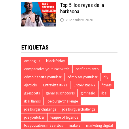
Top 5: los reyes de la
barbacoa
29 octubre 2020
ETIQUETAS
among us
black friday
comparativa youtube twitch
confinamiento
cómo hacerte youtuber
cómo ser youtuber
diy
ejercicio
Entrevista #RY1
Entrevistas RY
fitness
g2esports
ganar suscriptores
gimnasio
ibai
ibai llanos
joe burgerchallenge
joe burger challenge
joe burguerchallenge
joe youtuber
league of legends
los youtubers más vistos
makers
marketing digital