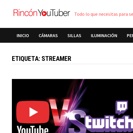
Saltar
al
Todo lo que necesitas para s
contenido
INICIO
CÁMARAS
SILLAS
ILUMINACIÓN
PE
ETIQUETA: STREAMER