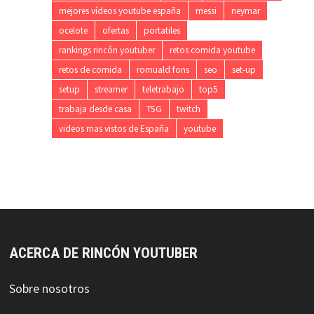
mejores vídeos youtube españa
messi
neymar
ocelote
ofertas
portatiles
rankings rincón youtuber
retos comida youtube
retos de comida
romuald fons
seo
set-up
setup
streamer
teletrabajo
top5
trabaja desde casa
TSG
twitch
videos mas vistos de España
youtube
ACERCA DE RINCÓN YOUTUBER
Sobre nosotros